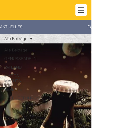
AKTUELLES
Alle Beiträge
Alle Beiträge
GENUSSRADELN
PAFLAND
MAGDA
MACHTS
REZEPTE
ERZEUGER:INNEN