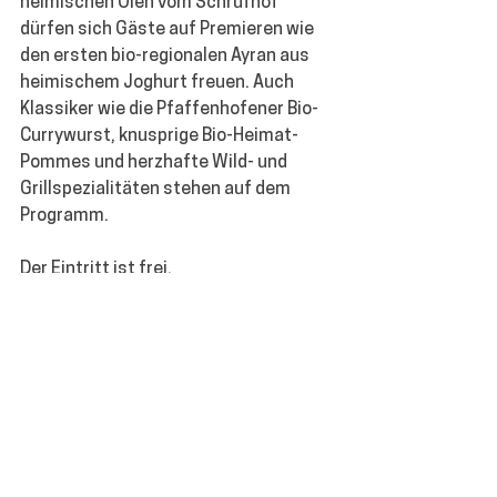
heimischen Ölen vom Schrufhof 
dürfen sich Gäste auf Premieren wie 
den ersten bio-regionalen Ayran aus 
heimischem Joghurt freuen. Auch 
Klassiker wie die Pfaffenhofener Bio-
Currywurst, knusprige Bio-Heimat-
Pommes und herzhafte Wild- und 
Grillspezialitäten stehen auf dem 
Programm. 
Der Eintritt ist frei.
PAFLAND
MAGDA MACHTS
ERZEUGER:INNEN