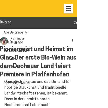
Beitrag
Alle Beiträge
Pafländer
Alle Beiträge
2. Juli
Pioniergeist und Heimat im
GENUSSRADELN
Glas: Der erste Bio-Wein aus
PAFLAND
dem Dachauer Land feiert
MAGDA MACHTS
Premiere in Pfaffenhofen
REZEPTE
Dass die Hallertau und das Umland für 
ERZEUGER:INNEN
hopfige Braukunst und traditionelle 
Landwirtschaft stehen, ist bekannt. 
Dass in der unmittelbaren 
Nachbarschaft aber auch 