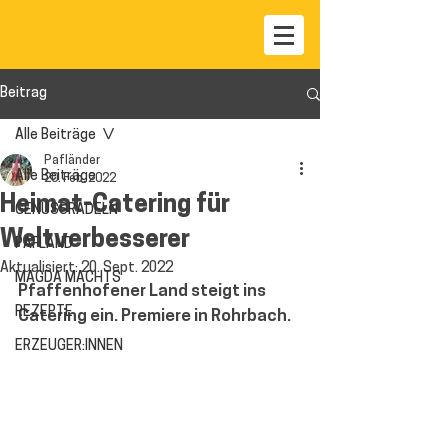
Beitrag
Alle Beiträge
Pafländer
Alle Beiträge
20. Feb. 2022
Heimat-Catering für
GENUSSRADELN
Weltverbesserer
PAFLAND
Aktualisiert:
20. Sept. 2022
MAGDA MACHTS
Pfaffenhofener Land steigt ins 
REZEPTE
Catering ein. Premiere in Rohrbach.
ERZEUGER:INNEN