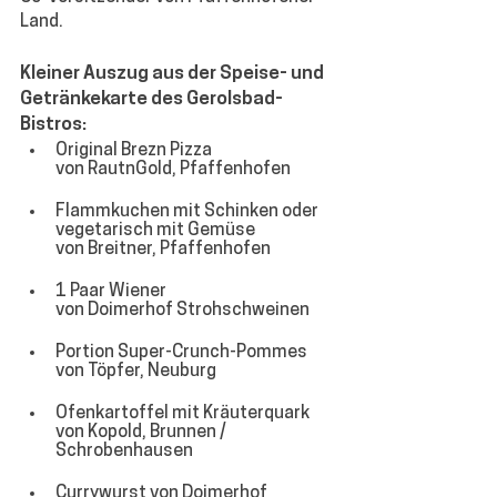
Land.
Kleiner Auszug aus der Speise- und 
Getränkekarte des Gerolsbad-
Bistros:
Original Brezn Pizza 
von RautnGold, Pfaffenhofen
Flammkuchen 
mit Schinken oder 
vegetarisch mit Gemüse 
von Breitner, Pfaffenhofen
1 Paar Wiener 
von Doimerhof Strohschweinen
Portion Super-Crunch-Pommes
von Töpfer, Neuburg
Ofenkartoffel 
mit Kräuterquark
von Kopold, Brunnen / 
Schrobenhausen 
Currywurst 
von Doimerhof 