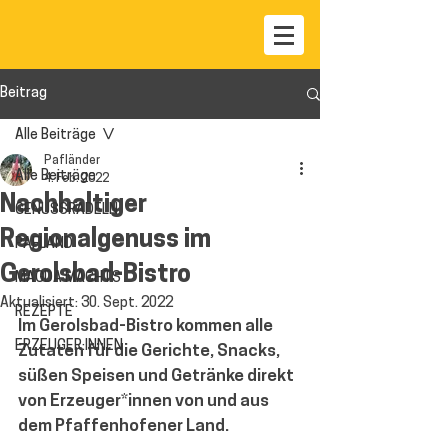
Beitrag
Alle Beiträge
Pafländer
Alle Beiträge
4. Feb. 2022
Nachhaltiger
GENUSSRADELN
Regionalgenuss im
PAFLAND
Gerolsbad-Bistro
MAGDA MACHTS
Aktualisiert:
30. Sept. 2022
REZEPTE
Im Gerolsbad-Bistro kommen alle 
ERZEUGER:INNEN
Zutaten für die Gerichte, Snacks, 
süßen Speisen und Getränke direkt 
von Erzeuger*innen von und aus 
dem Pfaffenhofener Land.