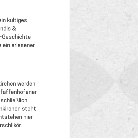
in kultiges 
ndls & 
t-Geschichte 
 ein erlesener 
irchen werden 
Pfaffenhofener 
schließlich 
nkirchen steht 
ntstehen hier 
schlikör. 