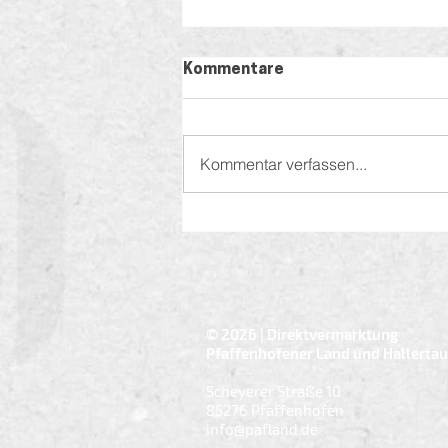
Kommentare
Kommentar verfassen...
👑 Alice Siebel schlägt sie
alle – die erste WM-Tipp-
Königin im Pfaffenhofener
Land kommt aus
Reichertshausen
© 2026 | Direktvermarktung
Pfaffenhofener Land und Hallertau 
Scheyerer Straße 10
85276 Pfaffenhofen
info@pafland.de