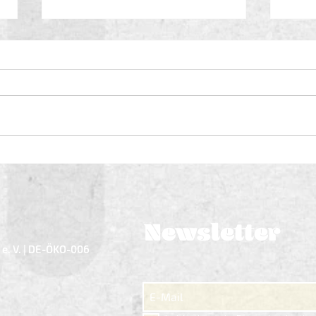
Pioniergeist und Heimat im
4. Juli: Mit de
Glas: Der erste Bio-Wein
Genu
aus dem Dachauer Land
Woc
feiert Premiere in
Newsletter
Pfaffenhofen
e. V. | DE-ÖKO-006