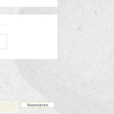
m Rad zum
ssfestival am
henmarkt
Abonnieren