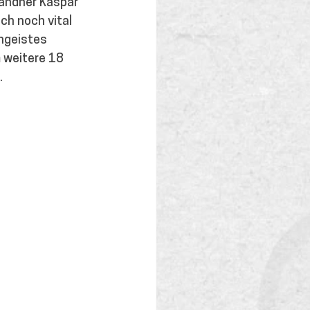
randner Kaspar 
ch noch vital 
hgeistes 
 weitere 18 
.