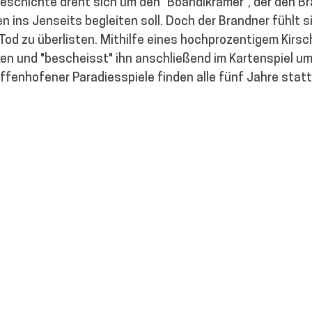
Geschichte dreht sich um den "Boandlkramer", der den B
n ins Jenseits begleiten soll. Doch der Brandner fühlt si
Tod zu überlisten. Mithilfe eines hochprozentigem Kirsc
en und "bescheisst" ihn anschließend im Kartenspiel um
ffenhofener Paradiesspiele finden alle fünf Jahre statt