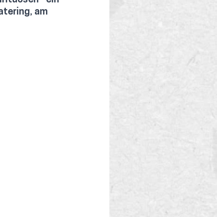
rituosen - ein 
atering, am 