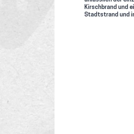
anlässlich der ein
Kirschbrand und ei
Stadtstrand und i