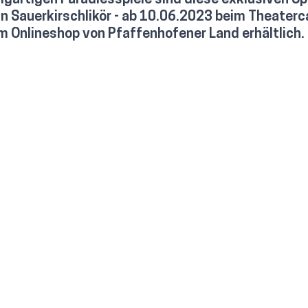
zigartigen Paradiesspiele sind diese exklusiven Spi
n Sauerkirschlikör - ab 10.06.2023 beim Theaterc
m Onlineshop von Pfaffenhofener Land erhältlich. 