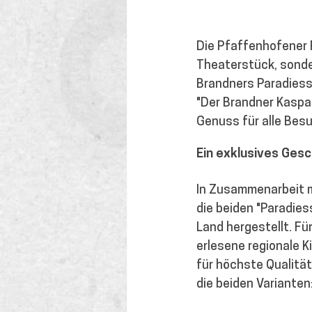
Die Pfaffenhofener P
Theaterstück, sonder
Brandners Paradiessc
"Der Brandner Kaspar
Genuss für alle Besu
Ein exklusives Ges
In Zusammenarbeit m
die beiden "Paradie
Land hergestellt. Fü
erlesene regionale 
für höchste Qualität
die beiden Varianten: