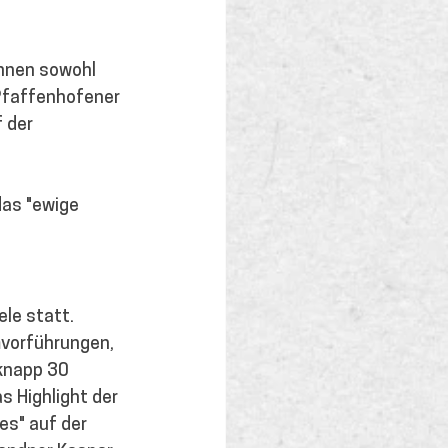
nnen sowohl 
Pfaffenhofener 
 der 
as "ewige 
le statt. 
mvorführungen, 
knapp 30 
 Highlight der 
es" auf der 