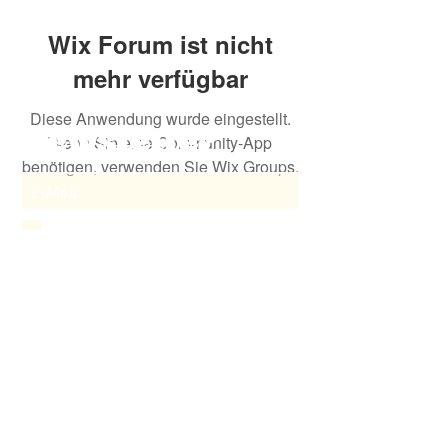
Wix Forum ist nicht
mehr verfügbar
Diese Anwendung wurde eingestellt.
Newsletter
Wenn Sie eine Community-App
benötigen, verwenden Sie Wix Groups.
Ja, ich stimme der Datenschutzbestimmung
zu und möchte zukünftig informiert werden.
Abonnieren
© 2026 | Direktvermarktung
Pfaffenhofener Land und Hallertau e. V. | DE-
ÖKO-006
Scheyerer Straße 10
85276 Pfaffenhofen
info@pafland.de
Impressum
|
Datenschutzerklärung