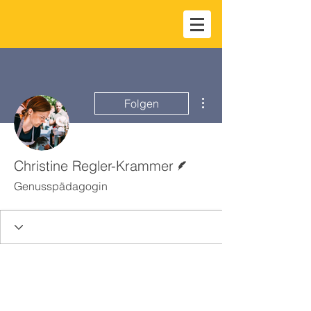
Weitere Optionen
Folgen
Autor
Christine Regler-Krammer
Genusspädagogin